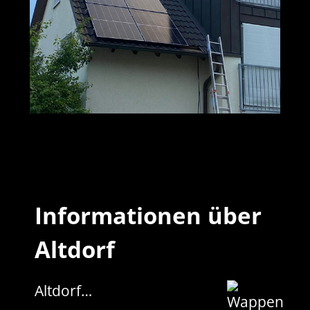
M+S Solar
Ihr Solar & PV
in
GmbH
Profi
Altdorf
Informationen über
Altdorf
Altdorf…