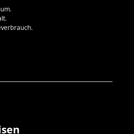
 um.
lt.
ieverbrauch.
isen