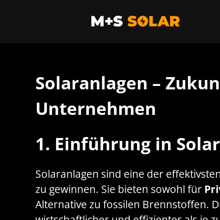
Zum
Inhalt
springen
Solaranlagen – Zukun
Unternehmen
1. Einführung in Sola
Solaranlagen sind eine der effektivs
zu gewinnen. Sie bieten sowohl für
Pr
Alternative zu fossilen Brennstoffen. 
wirtschaftlicher und effizienter als je z