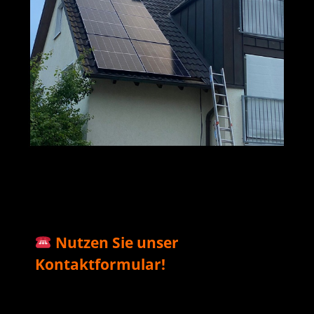
M+S Solar
Ihr Solar & PV
in
GmbH
Profi
Biedesheim
Nutzen Sie unser
Kontaktformular!