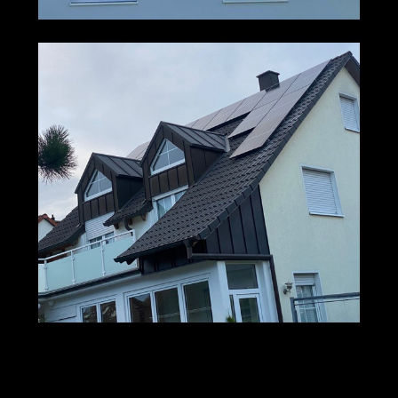
M+S Solar
Ihr Solar & PV
in
GmbH
Profi
Einöllen