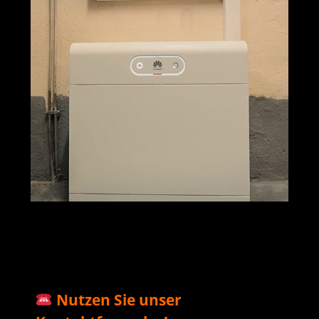
M+S Solar
Ihr Solar & PV
für
GmbH
Profi
Hainburg
Nutzen Sie unser