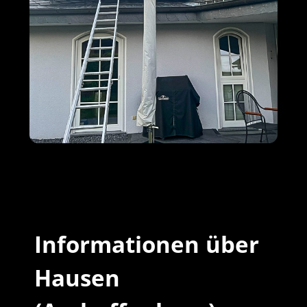
M+S Solar
Ihr Solar &
in Hausen
GmbH
PV Profi
(Aschaffenburg)
Informationen über
Hausen