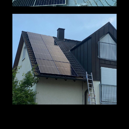
M+S Solar
Ihr Solar & PV
in Karlstein
GmbH
Profi
(Main)