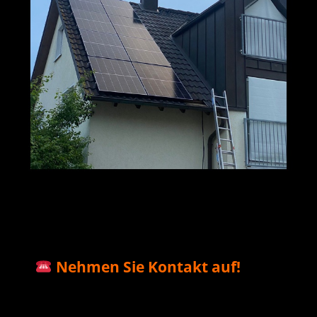
M+S Solar
Ihr Solar & PV
in
GmbH
Profi
Ludwigshöhe
Nehmen Sie Kontakt auf!