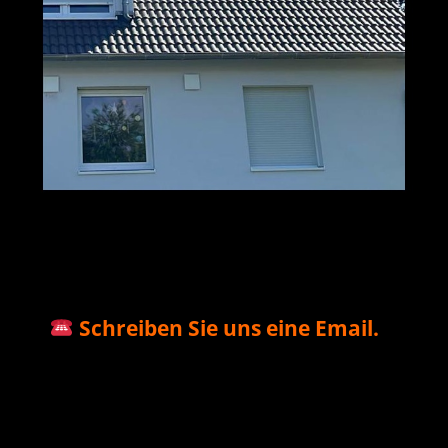
M+S Solar
Ihr Solar & PV
in
GmbH
Profi
Manubach
Schreiben Sie uns eine Email.