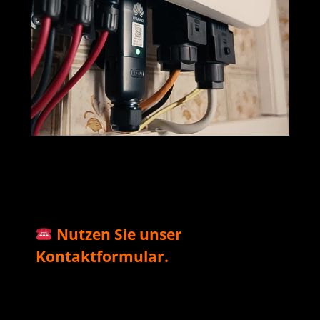
M+S Solar
Ihr Solar & PV
für
GmbH
Profi
Mertesheim
Nutzen Sie unser
Kontaktformular.