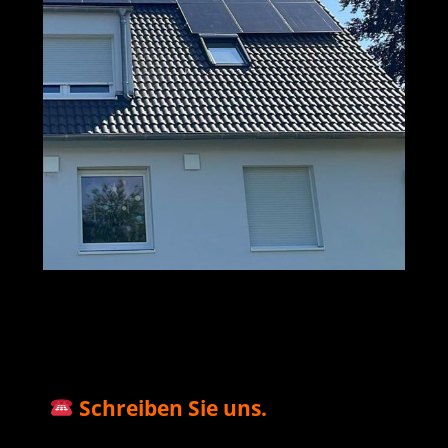
M+S Solar
Ihr Solar & PV
in
GmbH
Profi
Oberwallmenach
Schreiben Sie uns.