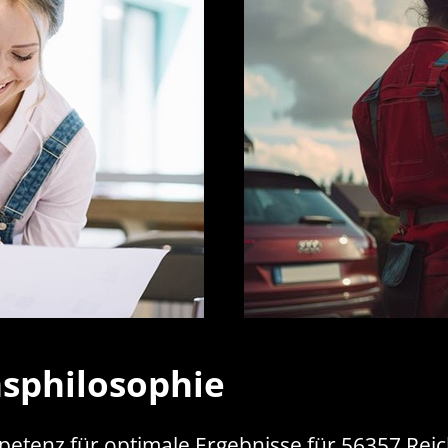
sphilosophie
petenz für optimale Ergebnisse für 56357 Reic