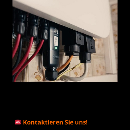
M+S Solar
Ihr Solar & PV
in
GmbH
Profi
Saulheim
Kontaktieren Sie uns!