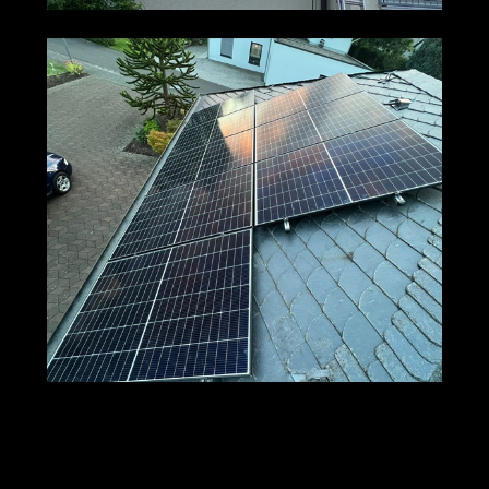
M+S Solar
Ihr Solar & PV
für Sulzbach
GmbH
Profi
(Main)