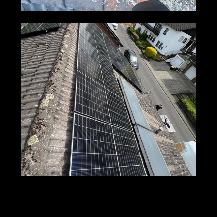
M+S Solar
Ihr Solar & PV
für
GmbH
Profi
Benzweiler