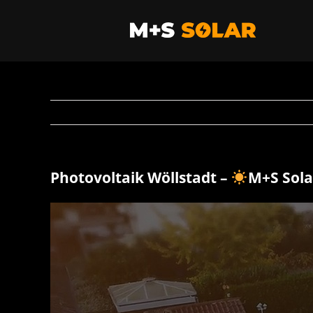
Zum
Inhalt
springen
Photovoltaik Wöllstadt –
M+S Sol